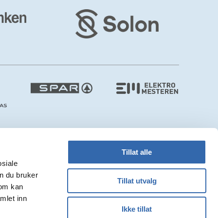
Tillat alle
osiale
n du bruker
Tillat utvalg
som kan
Webdesign:
Tress Design
/ CMS:
Monoform
mlet inn
Ikke tillat