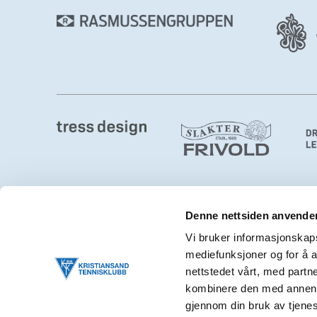
Denne nettsiden anvende
Kristiansand Tennisklubb
Vi bruker informasjonskapsl
mediefunksjoner og for å a
Østre Ringvei 2, 4632 Kristiansand S
nettstedet vårt, med part
post@ktk.no
kombinere den med annen in
gjennom din bruk av tjene