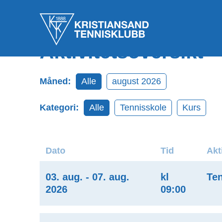
Aktivitetsoversikt
Måned:
Alle
august 2026
Kategori:
Alle
Tennisskole
Kurs
Dato
Tid
Akt
03. aug. - 07. aug.
kl
Ten
2026
09:00