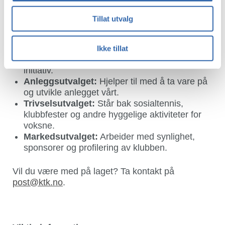
Juniorutvalget:
Foreldre og andre som hjelper
Tillat utvalg
til med sosiale arrangementer,
juniorturneringer og pizzakvelder.
Sportsutvalget:
Jobber med turneringer,
Ikke tillat
arrangement, divisjonstennis og nye sportslige
initiativ.
Anleggsutvalget:
Hjelper til med å ta vare på
og utvikle anlegget vårt.
Trivselsutvalget:
Står bak sosialtennis,
klubbfester og andre hyggelige aktiviteter for
voksne.
Markedsutvalget:
Arbeider med synlighet,
sponsorer og profilering av klubben.
Vil du være med på laget? Ta kontakt på
post@ktk.no
.