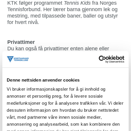
KTK følger programmet
Tennis Kids
fra Norges
Tennisforbund. Her lærer barna gjennom lek og
mestring, med tilpassede baner, baller og utstyr
for hvert nivå.
Privattimer
Du kan også få privattimer enten alene eller
sammen med 1–3 andre med en av våre dyktige
trenere. Vi har både voksne og juniortrenere som
gir undervisning tilpasset ditt nivå.
Denne nettsiden anvender cookies
Gratis drop-in tennis
Vi bruker informasjonskapsler for å gi innhold og
Hver onsdag kl. 09–11 har vi gratis drop-in tennis
annonser et personlig preg, for å levere sosiale
for seniorer. Det er bare å møte opp og bli med –
mediefunksjoner og for å analysere trafikken vår. Vi deler
et lavterskel og sosialt tilbud for alle medlemmer.
dessuten informasjon om hvordan du bruker nettstedet
vårt, med partnerne våre innen sosiale medier,
Sosialtennis
annonsering og analysearbeid, som kan kombinere den
I sommerperioden (1. juli – 1. september)