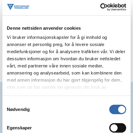
hjertelig velkommen til åpen dag i Østre Ringvei
2.
Stikk innom når det passer mellom kl 12 og 16 og
prøv tennis med våre trenere og få informasjon
om våre tilbud!
Denne nettsiden anvender cookies
Vi har racketer til utlån og forfriskninger i
Vi bruker informasjonskapsler for å gi innhold og
klubbhuset. Ta med innesko og utesko! (Og
annonser et personlig preg, for å levere sosiale
racket om du har)
mediefunksjoner og for å analysere trafikken vår. Vi deler
dessuten informasjon om hvordan du bruker nettstedet
Arrangementet er helt gratis!
vårt, med partnerne våre innen sosiale medier,
annonsering og analysearbeid, som kan kombinere den
med annen informasjon du har gjort tilgjengelig for dem,
eller som de har samlet inn gjennom din bruk av
Samarbeidspartnere
tjenestene deres.
Samtykkevalg
Nødvendig
Egenskaper