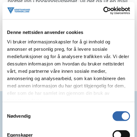
plottet inn i bookingsystemet, vil det gå ut en mail
til den enkelt med pris og instruksjoner om
hvordan hvordan medlemmer skal betale inne i
Halbooking.
De som ikke er medlemmer ennå vil få egen mail
Denne nettsiden anvender cookies
med hva de må gjøre for å bli medlem i KTK.
Vi bruker informasjonskapsler for å gi innhold og
Med vennlig Hilsen
annonser et personlig preg, for å levere sosiale
mediefunksjoner og for å analysere trafikken vår. Vi deler
Vidar Sulland
dessuten informasjon om hvordan du bruker nettstedet
Daglig Leder
vårt, med partnerne våre innen sosiale medier,
annonsering og analysearbeid, som kan kombinere den
med annen informasjon du har gjort tilgjengelig for dem,
eller som de har samlet inn gjennom din bruk av
Samarbeidspartnere
tjenestene deres.
Samtykkevalg
Nødvendig
Egenskaper