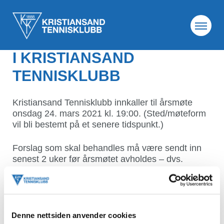
22. feb. 2021
INNKALLING TIL ÅRSMØTE
I KRISTIANSAND
TENNISKLUBB
Kristiansand Tennisklubb innkaller til årsmøte
onsdag 24. mars 2021 kl. 19:00. (Sted/møteform
vil bli bestemt på et senere tidspunkt.)
Forslag som skal behandles må være sendt inn
senest 2 uker før årsmøtet avholdes – dvs.
senest onsdag 10. mars kl. 19:00. Forslag sendes
til post@ktk.no.
Fullstendig saksliste med saksdokumenter vil bli
publisert senest en uke før årsmøtet.
Denne nettsiden anvender cookies