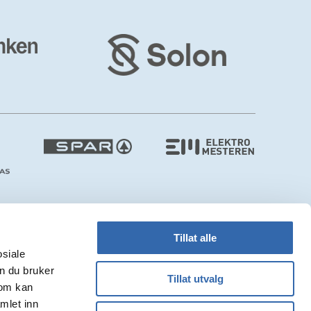
Tillat alle
osiale
n du bruker
Tillat utvalg
som kan
Webdesign:
Tress Design
/ CMS:
Monoform
mlet inn