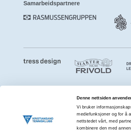
Samarbeidspartnere
Denne nettsiden anvende
Kristiansand Tennisklubb
Vi bruker informasjonskapsl
mediefunksjoner og for å a
Østre Ringvei 2, 4632 Kristiansand S
nettstedet vårt, med part
post@ktk.no
kombinere den med annen in