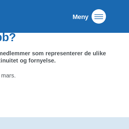
Meny
bb?
r medlemmer som representerer de ulike
inuitet og fornyelse.
. mars.