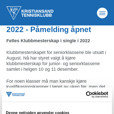
29. nov. 2022
Klubbmesterskap Single
2022 - Påmelding åpnet
Felles Klubbmesterskap i single i 2022
Klubbmesterskapet for seniorklassene ble utsatt i
August. Nå har styret valgt å kjøre
klubbmesterskap for junior- og seniorklassene
samlet i helgen 10 og 11 desember.
For noen klasser må man kanskje kjøre
kvalifikasjonskamper i løpet av uken før, men det
ser vi først når alle har meldt seg på.
Dere vil finne påmelding til Klubbmesterskap
under
interne turneringer
på halbooking.
Denne nettsiden anvender cookies