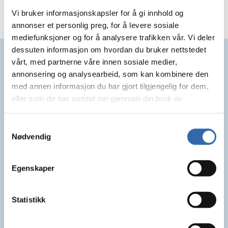
Vi bruker informasjonskapsler for å gi innhold og
annonser et personlig preg, for å levere sosiale
mediefunksjoner og for å analysere trafikken vår. Vi deler
dessuten informasjon om hvordan du bruker nettstedet
Samarbeidspartnere
vårt, med partnerne våre innen sosiale medier,
annonsering og analysearbeid, som kan kombinere den
med annen informasjon du har gjort tilgjengelig for dem,
eller som de har samlet inn gjennom din bruk av
tjenestene deres.
Samtykkevalg
Nødvendig
Egenskaper
Statistikk