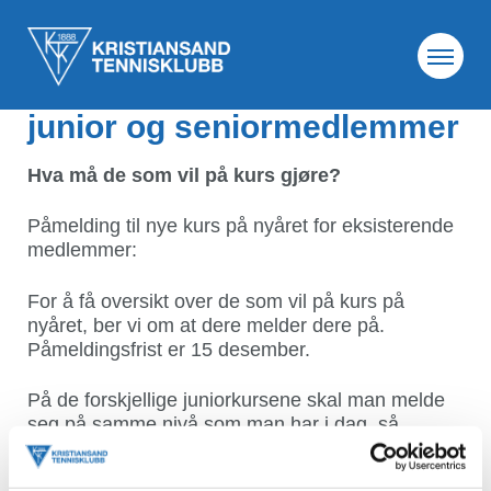
29. nov. 2022
Kurs for vårsemester 2023
junior og seniormedlemmer
Hva må de som vil på kurs gjøre?
Påmelding til nye kurs på nyåret for eksisterende
medlemmer:
For å få oversikt over de som vil på kurs på
nyåret, ber vi om at dere melder dere på.
Påmeldingsfrist er 15 desember.
På de forskjellige juniorkursene skal man melde
seg på samme nivå som man har i dag, så
justerer Aljosa de som skal opp ett hakk.Voksne
(20+) melder seg på voksenkurs, og Aljosa vil