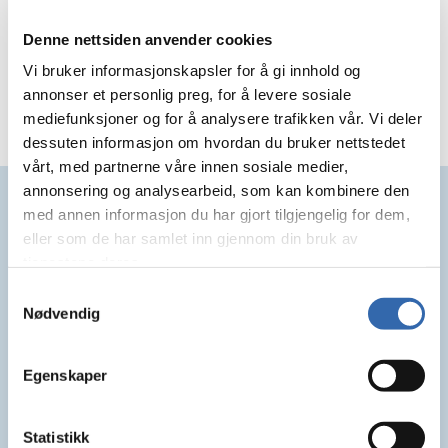
putte dere i rett kurs. De aller fleste vil fortsette i
samme gruppe.
Denne nettsiden anvender cookies
Vi bruker informasjonskapsler for å gi innhold og
Alle de forskjellige kategorier ligger i halbooking
under interne turneringer.
annonser et personlig preg, for å levere sosiale
mediefunksjoner og for å analysere trafikken vår. Vi deler
dessuten informasjon om hvordan du bruker nettstedet
vårt, med partnerne våre innen sosiale medier,
Samarbeidspartnere
annonsering og analysearbeid, som kan kombinere den
med annen informasjon du har gjort tilgjengelig for dem,
eller som de har samlet inn gjennom din bruk av
tjenestene deres.
Samtykkevalg
Nødvendig
Egenskaper
Statistikk