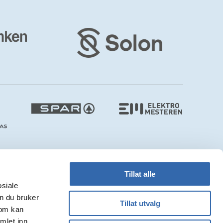
Tillat alle
osiale
n du bruker
Tillat utvalg
som kan
Webdesign:
Tress Design
/ CMS:
Monoform
mlet inn