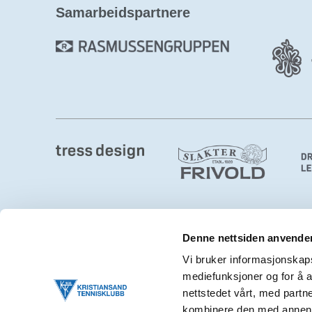
Samarbeidspartnere
Denne nettsiden anvende
Kristiansand Tennisklubb
Vi bruker informasjonskapsl
mediefunksjoner og for å a
Østre Ringvei 2, 4632 Kristiansand S
nettstedet vårt, med part
post@ktk.no
kombinere den med annen in