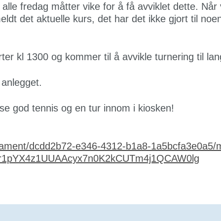
alle fredag måtter vike for å få avviklet dette. Når
eldt det aktuelle kurs, det har det ikke gjort til noe
arter kl 1300 og kommer til å avvikle turnering til la
 anlegget.
se god tennis og en tur innom i kiosken!
urnament/dcdd2b72-e346-4312-b1a8-1a5bcfa3e0a5
Fr1pYX4z1UUAAcyx7n0K2kCUTm4j1QCAW0lg