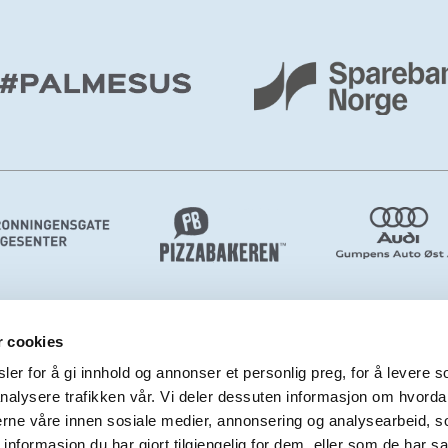
r cookies
er for å gi innhold og annonser et personlig preg, for å levere s
nalysere trafikken vår. Vi deler dessuten informasjon om hvorda
nerne våre innen sosiale medier, annonsering og analysearbeid, 
formasjon du har gjort tilgjengelig for dem, eller som de har sa